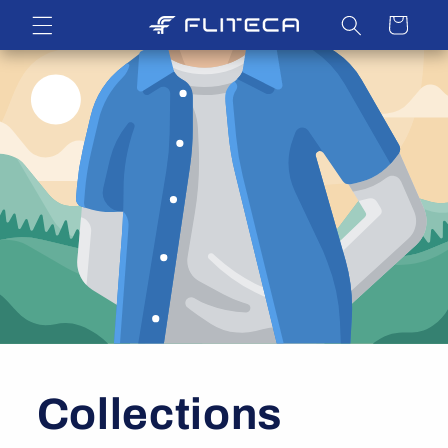
Eiti į
Krepšelis
turinį
Collections